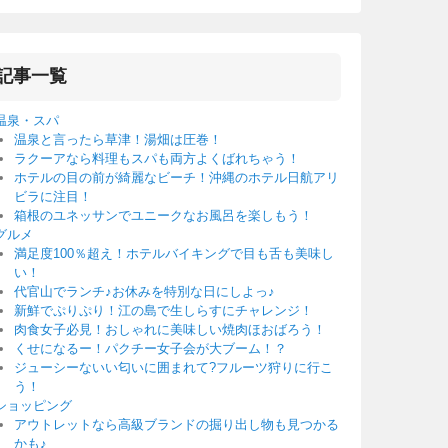
記事一覧
温泉・スパ
温泉と言ったら草津！湯畑は圧巻！
ラクーアなら料理もスパも両方よくばれちゃう！
ホテルの目の前が綺麗なビーチ！沖縄のホテル日航アリ
ビラに注目！
箱根のユネッサンでユニークなお風呂を楽しもう！
グルメ
満足度100％超え！ホテルバイキングで目も舌も美味し
い！
代官山でランチ♪お休みを特別な日にしよっ♪
新鮮でぷりぷり！江の島で生しらすにチャレンジ！
肉食女子必見！おしゃれに美味しい焼肉ほおばろう！
くせになるー！パクチー女子会が大ブーム！？
ジューシーないい匂いに囲まれて?フルーツ狩りに行こ
う！
ショッピング
アウトレットなら高級ブランドの掘り出し物も見つかる
かも♪