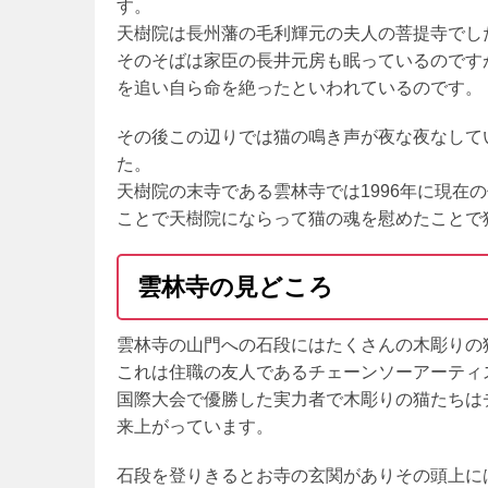
す。
天樹院は長州藩の毛利輝元の夫人の菩提寺でし
そのそばは家臣の長井元房も眠っているのです
を追い自ら命を絶ったといわれているのです。
その後この辺りでは猫の鳴き声が夜な夜なして
た。
天樹院の末寺である雲林寺では1996年に現在
ことで天樹院にならって猫の魂を慰めたことで
雲林寺の見どころ
雲林寺の山門への石段にはたくさんの木彫りの
これは住職の友人であるチェーンソーアーティ
国際大会で優勝した実力者で木彫りの猫たちは
来上がっています。
石段を登りきるとお寺の玄関がありその頭上に