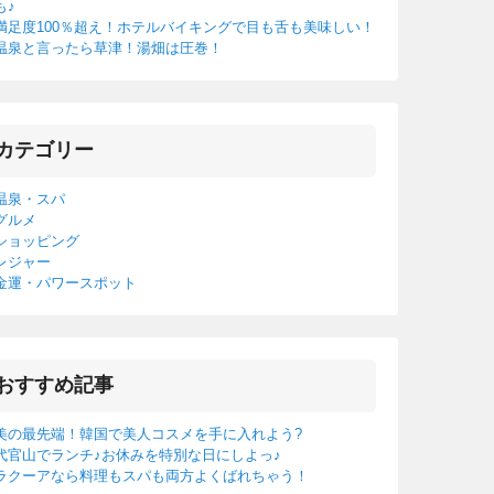
も♪
満足度100％超え！ホテルバイキングで目も舌も美味しい！
温泉と言ったら草津！湯畑は圧巻！
カテゴリー
温泉・スパ
グルメ
ショッピング
レジャー
金運・パワースポット
おすすめ記事
美の最先端！韓国で美人コスメを手に入れよう?
代官山でランチ♪お休みを特別な日にしよっ♪
ラクーアなら料理もスパも両方よくばれちゃう！