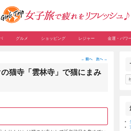
女子旅で疲れをリフレッシ
パ
グルメ
ショッピング
レジャー
金運・パワ
女性向けの旅行情報サイト。遊んで、食べて、癒されるスポット、施設
投
←
前へ
次へ
→
稿
けの猫寺「雲林寺」で猫にまみ
ナ
検
ビ
索
ゲ
開
始
ー
シ
ョ
ン