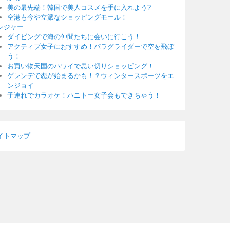
美の最先端！韓国で美人コスメを手に入れよう?
空港も今や立派なショッピングモール！
レジャー
ダイビングで海の仲間たちに会いに行こう！
アクティブ女子におすすめ！パラグライダーで空を飛ぼ
う！
お買い物天国のハワイで思い切りショッピング！
ゲレンデで恋が始まるかも！？ウィンタースポーツをエ
ンジョイ
子連れでカラオケ！ハニトー女子会もできちゃう！
イトマップ