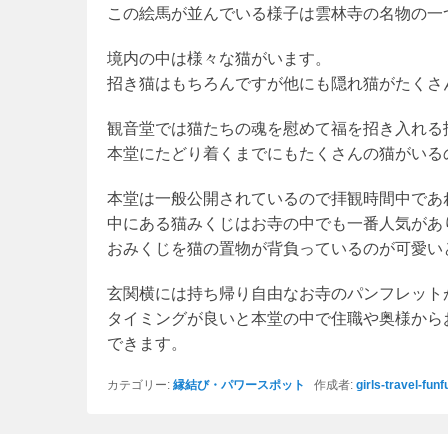
この絵馬が並んでいる様子は雲林寺の名物の一
境内の中は様々な猫がいます。
招き猫はもちろんですが他にも隠れ猫がたくさ
観音堂では猫たちの魂を慰めて福を招き入れる
本堂にたどり着くまでにもたくさんの猫がいる
本堂は一般公開されているので拝観時間中であ
中にある猫みくじはお寺の中でも一番人気があ
おみくじを猫の置物が背負っているのが可愛い
玄関横には持ち帰り自由なお寺のパンフレット
タイミングが良いと本堂の中で住職や奥様から
できます。
カテゴリー:
縁結び・パワースポット
作成者:
girls-travel-funf