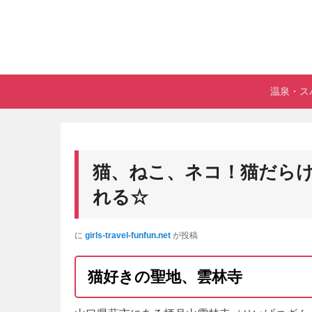
メ
メ
サ
温泉・ス
イ
イ
ブ
ン
ン
コ
メ
コ
ン
ニ
ン
テ
猫、ねこ、ネコ！猫だら
ュ
テ
ン
ー
ン
ツ
れる☆
ツ
へ
へ
移
に
girls-travel-funfun.net
が投稿
移
動
動
猫好きの聖地、雲林寺