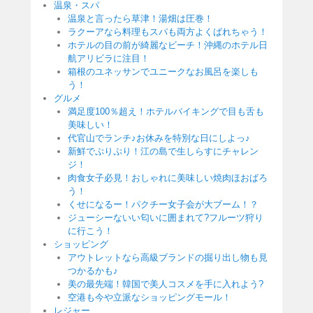
温泉・スパ
温泉と言ったら草津！湯畑は圧巻！
ラクーアなら料理もスパも両方よくばれちゃう！
ホテルの目の前が綺麗なビーチ！沖縄のホテル日
航アリビラに注目！
箱根のユネッサンでユニークなお風呂を楽しも
う！
グルメ
満足度100％超え！ホテルバイキングで目も舌も
美味しい！
代官山でランチ♪お休みを特別な日にしよっ♪
新鮮でぷりぷり！江の島で生しらすにチャレン
ジ！
肉食女子必見！おしゃれに美味しい焼肉ほおばろ
う！
くせになるー！パクチー女子会が大ブーム！？
ジューシーないい匂いに囲まれて?フルーツ狩り
に行こう！
ショッピング
アウトレットなら高級ブランドの掘り出し物も見
つかるかも♪
美の最先端！韓国で美人コスメを手に入れよう?
空港も今や立派なショッピングモール！
レジャー