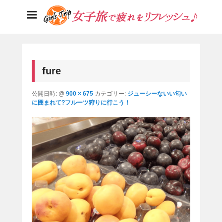
女子旅で疲れをリフレッシュ♪
女性向けの旅行情報サイト。遊んで、食べて、癒されるスポッ
ト、施設を紹介。
画
像
fure
ナ
ビ
公開日時:
@
900 × 675
カテゴリー:
ジューシーないい匂い
ゲ
に囲まれて?フルーツ狩りに行こう！
ー
シ
ョ
ン